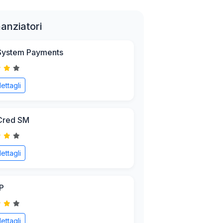
inanziatori
ystem Payments
ettagli
Cred SM
ettagli
P
ettagli