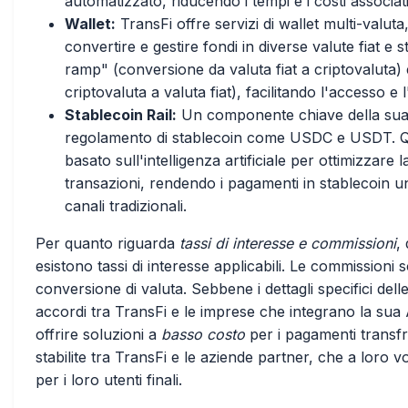
automatizzato, riducendo i tempi e i costi associati
Wallet:
TransFi offre servizi di wallet multi-valut
convertire e gestire fondi in diverse valute fiat e 
ramp" (conversione da valuta fiat a criptovaluta
criptovaluta a valuta fiat), facilitando l'accesso e l
Stablecoin Rail:
Un componente chiave della sua off
regolamento di stablecoin come USDC e USDT. Ques
basato sull'intelligenza artificiale per ottimizzare la
transazioni, rendendo i pagamenti in stablecoin un
canali tradizionali.
Per quanto riguarda
tassi di interesse e commissioni
,
esistono tassi di interesse applicabili. Le commissioni 
conversione di valuta. Sebbene i dettagli specifici delle 
accordi tra TransFi e le imprese che integrano la sua A
offrire soluzioni a
basso costo
per i pagamenti transfro
stabilite tra TransFi e le aziende partner, che a loro 
per i loro utenti finali.