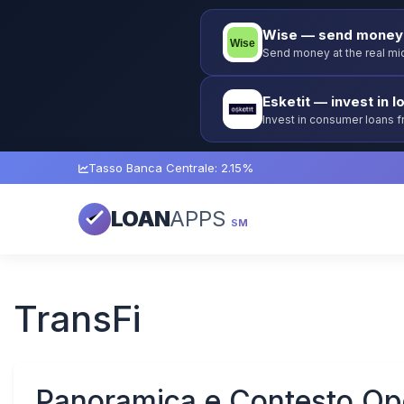
Wise — send money 
Send money at the real mid
Esketit — invest in l
Invest in consumer loans 
guarantee.
Tasso Banca Centrale: 2.15%
LOAN
APPS
SM
TransFi
Panoramica e Contesto Ope