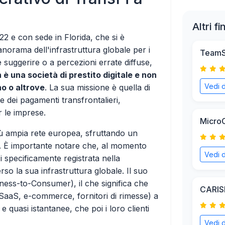
Altri f
22 e con sede in Florida, che si è
norama dell'infrastruttura globale per i
TeamS
suggerire o a percezioni errate diffuse,
 è una società di prestito digitale e non
Vedi d
no o altrove
. La sua missione è quella di
e dei pagamenti transfrontalieri,
r le imprese.
Micro
ù ampia rete europea, sfruttando un
. È importante notare che, al momento
Vedi d
Fi specificamente registrata nella
rso la sua infrastruttura globale. Il suo
ness-to-Consumer), il che significa che
CARIS
 SaaS, e-commerce, fornitori di rimesse) a
e quasi istantanee, che poi i loro clienti
Vedi d