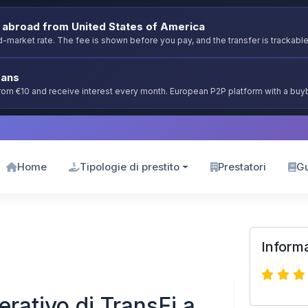
abroad from United States of America
-market rate. The fee is shown before you pay, and the transfer is trackable
oans
from €10 and receive interest every month. European P2P platform with a bu
Home
Tipologie di prestito
Prestatori
G
Informa
rativo di TransFi a