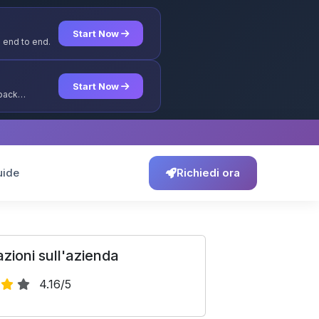
Start Now
 end to end.
Start Now
yback
uide
Richiedi ora
zioni sull'azienda
4.16/5