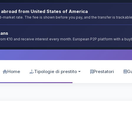
abroad from United States of America
-market rate. The fee is shown before you pay, and the transfer is trackable
oans
from €10 and receive interest every month. European P2P platform with a bu
Home
Tipologie di prestito
Prestatori
G