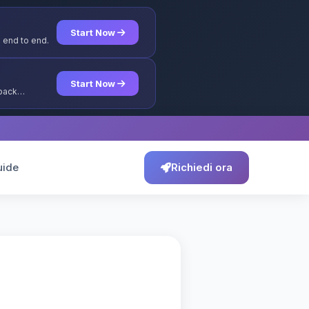
Start Now
 end to end.
Start Now
yback
uide
Richiedi ora