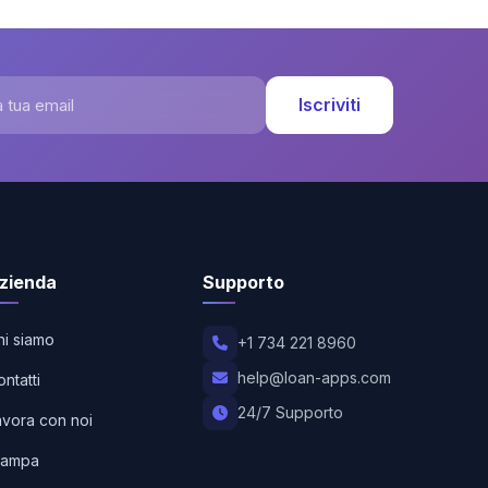
 tua email
Iscriviti
zienda
Supporto
hi siamo
+1 734 221 8960
help@loan-apps.com
ntatti
24/7 Supporto
avora con noi
tampa