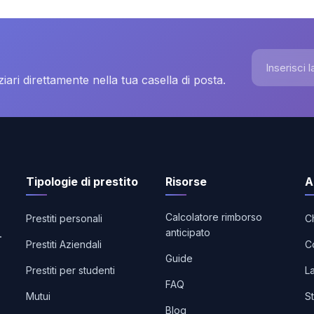
Inserisci la
nziari direttamente nella tua casella di posta.
Tipologie di prestito
Risorse
A
Calcolatore rimborso
Prestiti personali
C
anticipato
.
Prestiti Aziendali
Co
Guide
Prestiti per studenti
L
FAQ
Mutui
S
Blog