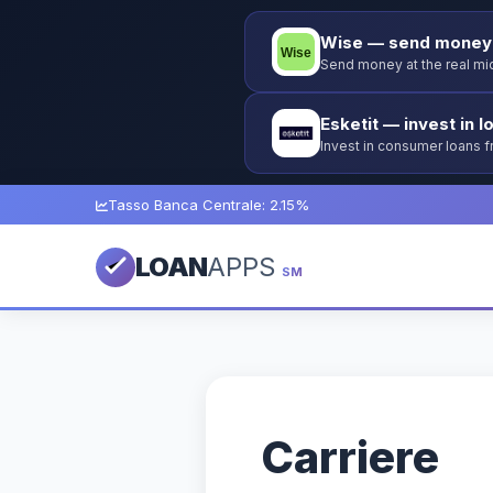
Wise — send money 
Send money at the real mid
Esketit — invest in l
Invest in consumer loans 
guarantee.
Tasso Banca Centrale: 2.15%
LOAN
APPS
SM
Carriere